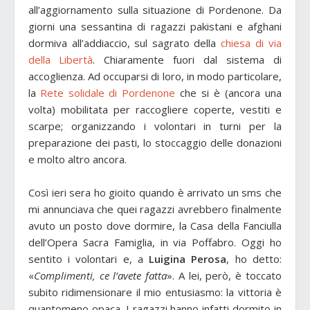
all’aggiornamento sulla situazione di Pordenone. Da
giorni una sessantina di ragazzi pakistani e afghani
dormiva all’addiaccio, sul sagrato della
chiesa di via
della Libertà
. Chiaramente fuori dal sistema di
accoglienza. Ad occuparsi di loro, in modo particolare,
la
Rete solidale di Pordenone
che si è (ancora una
volta) mobilitata per raccogliere coperte, vestiti e
scarpe; organizzando i volontari in turni per la
preparazione dei pasti, lo stoccaggio delle donazioni
e molto altro ancora.
Così ieri sera ho gioito quando è arrivato un sms che
mi annunciava che quei ragazzi avrebbero finalmente
avuto un posto dove dormire, la Casa della Fanciulla
dell’Opera Sacra Famiglia, in via Poffabro. Oggi ho
sentito i volontari e, a
Luigina Perosa
, ho detto:
«
Complimenti, ce l’avete fatta
». A lei, però, è toccato
subito ridimensionare il mio entusiasmo: la vittoria è
quantomeno opaca. I ragazzi hanno infatti dormito in