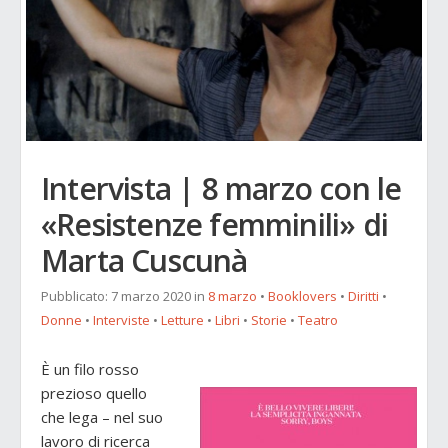
Intervista | 8 marzo con le
«Resistenze femminili» di
Marta Cuscunà
Pubblicato:
7 marzo 2020
in
8 marzo
•
Booklovers
•
Diritti
•
Donne
•
Interviste
•
Letture
•
Libri
•
Storie
•
Teatro
È un filo rosso
prezioso quello
che lega – nel suo
lavoro di ricerca