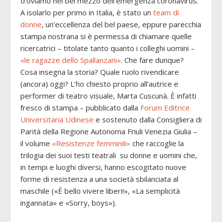
troviamo nel bel mezzo dell’emergenza coronavirus.
A isolarlo per primo in Italia, è stato un
team di
donne
, un’eccellenza del bel paese, eppure parecchia
stampa nostrana si è permessa di chiamare quelle
ricercatrici – titolate tanto quanto i colleghi uomini –
«le ragazze dello Spallanzani»
. Che fare dunque?
Cosa insegna la storia? Quale ruolo rivendicare
(ancora) oggi? L’ho chiesto proprio all’autrice e
performer di teatro visuale, Marta Cuscunà. È infatti
fresco di stampa – pubblicato dalla
Forum Editrice
Universitaria Udinese
e sostenuto dalla Consigliera di
Parità della Regione Autonoma Friuli Venezia Giulia –
il volume
«Resistenze femminili»
che raccoglie la
trilogia dei suoi testi teatrali su donne e uomini che,
in tempi e luoghi diversi, hanno escogitato nuove
forme di resistenza a una società sbilanciata al
maschile («È bello vivere liberi!», «La semplicità
ingannata» e «Sorry, boys»).