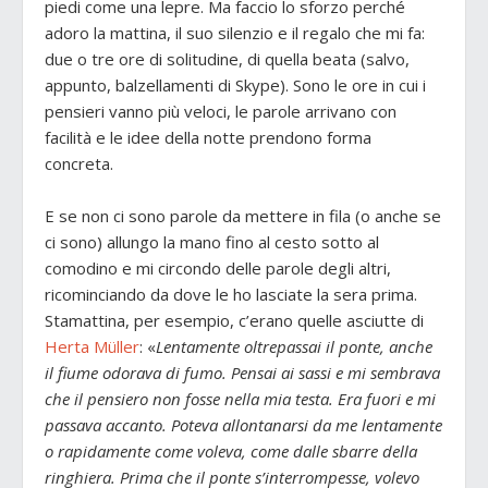
piedi come una lepre. Ma faccio lo sforzo perché
adoro la mattina, il suo silenzio e il regalo che mi fa:
due o tre ore di solitudine, di quella beata (salvo,
appunto, balzellamenti di Skype). Sono le ore in cui i
pensieri vanno più veloci, le parole arrivano con
facilità e le idee della notte prendono forma
concreta.
E se non ci sono parole da mettere in fila (o anche se
ci sono) allungo la mano fino al cesto sotto al
comodino e mi circondo delle parole degli altri,
ricominciando da dove le ho lasciate la sera prima.
Stamattina, per esempio, c’erano quelle asciutte di
Herta Müller
: «
Lentamente oltrepassai il ponte, anche
il fiume odorava di fumo. Pensai ai sassi e mi sembrava
che il pensiero non fosse nella mia testa. Era fuori e mi
passava accanto. Poteva allontanarsi da me lentamente
o rapidamente come voleva, come dalle sbarre della
ringhiera. Prima che il ponte s’interrompesse, volevo