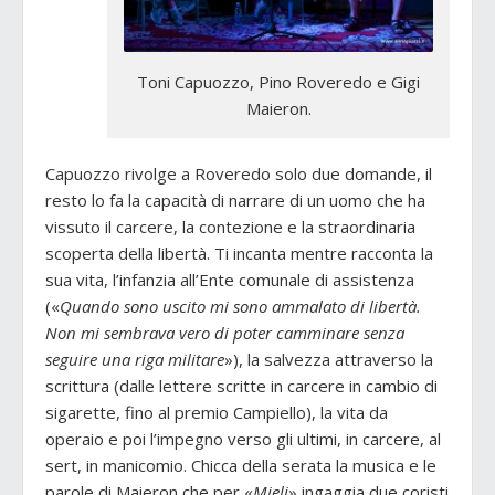
Toni Capuozzo, Pino Roveredo e Gigi
Maieron.
Capuozzo rivolge a Roveredo solo due domande, il
resto lo fa la capacità di narrare di un uomo che ha
vissuto il carcere, la contezione e la straordinaria
scoperta della libertà. Ti incanta mentre racconta la
sua vita, l’infanzia all’Ente comunale di assistenza
(«
Quando sono uscito mi sono ammalato di libertà.
Non mi sembrava vero di poter camminare senza
seguire una riga militare
»), la salvezza attraverso la
scrittura (dalle lettere scritte in carcere in cambio di
sigarette, fino al premio Campiello), la vita da
operaio e poi l’impegno verso gli ultimi, in carcere, al
sert, in manicomio. Chicca della serata la musica e le
parole di Maieron che per «
Mieli
» ingaggia due coristi