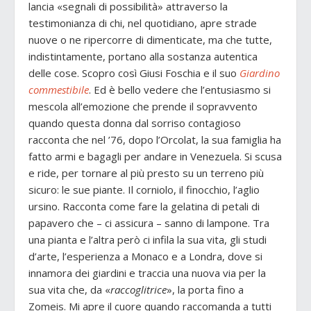
lancia «segnali di possibilità» attraverso la
testimonianza di chi, nel quotidiano, apre strade
nuove o ne ripercorre di dimenticate, ma che tutte,
indistintamente, portano alla sostanza autentica
delle cose. Scopro così Giusi Foschia e il suo
Giardino
commestibile
. Ed è bello vedere che l’entusiasmo si
mescola all’emozione che prende il sopravvento
quando questa donna dal sorriso contagioso
racconta che nel ’76, dopo l’Orcolat, la sua famiglia ha
fatto armi e bagagli per andare in Venezuela. Si scusa
e ride, per tornare al più presto su un terreno più
sicuro: le sue piante. Il corniolo, il finocchio, l’aglio
ursino. Racconta come fare la gelatina di petali di
papavero che – ci assicura – sanno di lampone. Tra
una pianta e l’altra però ci infila la sua vita, gli studi
d’arte, l’esperienza a Monaco e a Londra, dove si
innamora dei giardini e traccia una nuova via per la
sua vita che, da «
raccoglitrice
», la porta fino a
Zomeis. Mi apre il cuore quando raccomanda a tutti