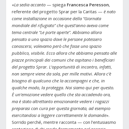
«
La sedia accanto
— spiega
Francesca Peresson
,
referente del progetto Sprar per la Caritas —
è nato
come installazione in occasione della “Giornata
mondiale del rifugiato” che quest’anno aveva come
tema centrale “Le porte aperte”. Abbiamo allora
pensato a uno spazio dove le persone potessero
conoscersi, volevamo però che fosse uno spazio
pubblico, visibile. Ecco allora che abbiamo pensato alle
piazze principali dei comuni che ospitano i beneficiari
del progetto Sprar. L’opportunità di incontro, infatti,
non sempre viene da sola, per mille motivi. Allora c’è
bisogno di qualcuno che la accompagni e che, in
qualche modo, la protegga. Noi siamo qui per questo.
È un’emozione vedere quello che sta accadendo ora,
ma è stato altrettanto emozionante vedere i ragazzi
preparasi con cura per questa giornata, ad esempio
esercitandosi a leggere
correttamente le domande
».
Sorrido perché, mentre racconta — con l’entusiasmo
contagioso di chi crede fermamente nel proprio