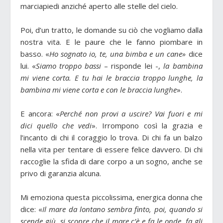
marciapiedi anziché aperto alle stelle del cielo.
Poi, d’un tratto, le domande su ciò che vogliamo dalla
nostra vita. E le paure che le fanno piombare in
basso. «
Ho sognato io, te, una bimba e un cane»
dice
lui. «
Siamo troppo bassi
– risponde lei -,
la bambina
mi viene corta. E tu hai le braccia troppo lunghe, la
bambina mi viene corta e con le braccia lunghe
».
E ancora: «
Perché non provi a uscire? Vai fuori e mi
dici quello che vedi
». Irrompono così la grazia e
l’incanto di chi il coraggio lo trova. Di chi fa un balzo
nella vita per tentare di essere felice davvero. Di chi
raccoglie la sfida di dare corpo a un sogno, anche se
privo di garanzia alcuna.
Mi emoziona questa piccolissima, energica donna che
dice: «
Il mare da lontano sembra finto, poi, quando si
scende giù, si scopre che il mare c’è e fa le onde, fa gli