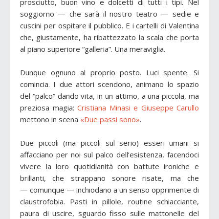
prosciutto, buon vino e dolcetti di tutti i tipi. Nel
soggiorno — che sarà il nostro teatro — sedie e
cuscini per ospitare il pubblico. E i cartelli di Valentina
che, giustamente, ha ribattezzato la scala che porta
al piano superiore “galleria”. Una meraviglia.
Dunque ognuno al proprio posto. Luci spente. Si
comincia. I due attori scendono, animano lo spazio
del “palco” dando vita, in un attimo, a una piccola, ma
preziosa magia:
Cristiana Minasi e Giuseppe Carullo
mettono in scena
«Due passi sono»
.
Due piccoli (ma piccoli sul serio) esseri umani si
affacciano per noi sul palco dell’esistenza, facendoci
vivere la loro quotidianità con battute ironiche e
brillanti, che strappano sonore risate, ma che
— comunque — inchiodano a un senso opprimente di
claustrofobia. Pasti in pillole, routine schiacciante,
paura di uscire, sguardo fisso sulle mattonelle del