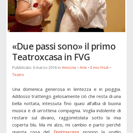
«Due passi sono» il primo
Teatroxcasa in FVG
Pubblicato:
6 marzo 2016
in
Amicizie
•
Arte
•
Il mio Friuli
•
Teatro
Una domenica generosa in lentezza e in pioggia.
Addosso trattengo gelosamente ciò che resta di una
bella nottata, intessuta fino quasi all’alba di buona
musica e di un’ottima compagnia. Voglia indolente di
restare sul divano, raggomitolata sotto la mia
coperta blu. Ma mi alzo, mi cambio e parto perché
questa cosa del
Teatroxcasa
proprio la voglio