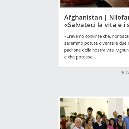
Afghanistan | Nilofar
«Salvateci la vita e i
«Eravamo convinte che, nonostante
saremmo potute diventare due d
padrone della nostra vita. Ognu
e che potesse…
Ve