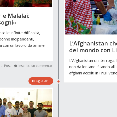
 e Malalai:
 sogni»
 le infinite difficoltà,
onne indipendenti,
L’Afghanistan che
na con un lavoro da amare
del mondo con L
L’Afghanistan ci interroga.
di Post
Inserisci un commento
non da lontano. Stando all’I
afghani accolti in Friuli Ven
18 luglio 2015